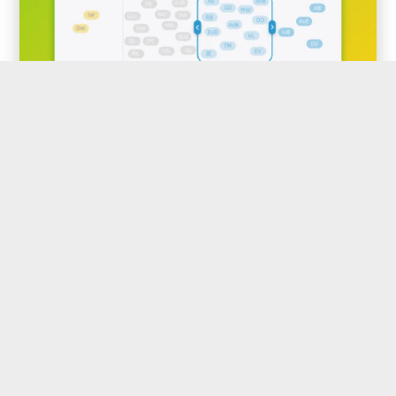
Nieuw: onderscheid ‘geplande’ en
‘voor leerling zichtbare’
activiteiten
Maak voortaan in jouw dashboard een
onderscheid tussen ‘geplande’ en ‘voor
leerlingen zichtbare’ activiteiten....
Tags:
bericht