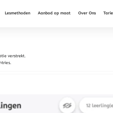
Lesmethoden
Aanbod op maat
Over Ons
Tari
tie verstrekt.
tries.