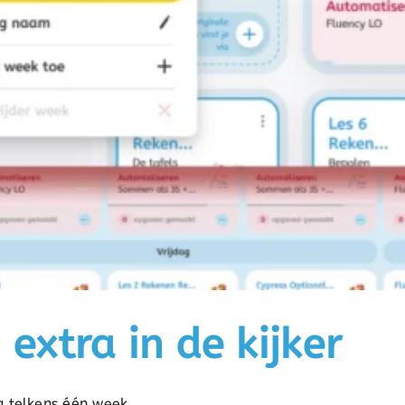
 extra in de kijker
 telkens één week ...