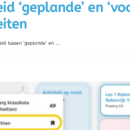
d ‘geplande’ en ‘voo
teiten
d tussen ‘geplande’ en ...