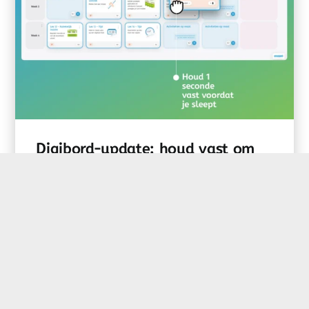
Digibord-update: houd vast om
te verslepen
Met deze kleine, maar waardevolle
verbetering kun je vanaf nu je activiteiten
op het...
Tags:
bericht